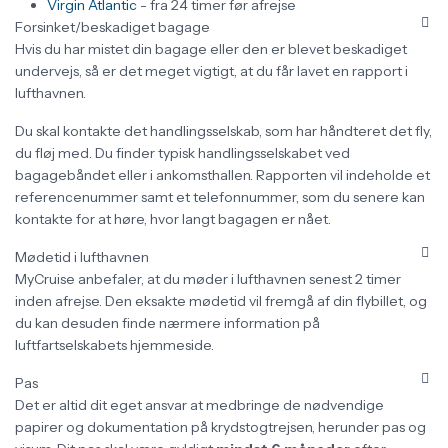
Virgin Atlantic
- fra 24 timer før afrejse
Forsinket/beskadiget bagage
Hvis du har mistet din bagage eller den er blevet beskadiget
undervejs, så er det meget vigtigt, at du får lavet en rapport i
lufthavnen.
Du skal kontakte det handlingsselskab, som har håndteret det fly,
du fløj med. Du finder typisk handlingsselskabet ved
bagagebåndet eller i ankomsthallen. Rapporten vil indeholde et
referencenummer samt et telefonnummer, som du senere kan
kontakte for at høre, hvor langt bagagen er nået.
Mødetid i lufthavnen
MyCruise anbefaler, at du møder i lufthavnen senest 2 timer
inden afrejse. Den eksakte mødetid vil fremgå af din flybillet, og
du kan desuden finde nærmere information på
luftfartselskabets hjemmeside.
Pas
Det er altid dit eget ansvar at medbringe de nødvendige
papirer og dokumentation på krydstogtrejsen, herunder pas og