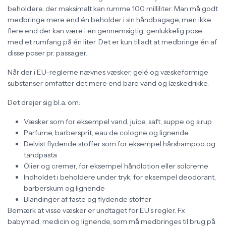
beholdere, der maksimalt kan rumme 100 milliliter. Man må godt
medbringe mere end én beholder i sin håndbagage, men ikke
flere end der kan være i en gennemsigtig, genlukkelig pose
med et rumfang på én liter. Det er kun tilladt at medbringe én af
disse poser pr. passager.
Når der i EU-reglerne nævnes væsker, gelé og væskeformige
substanser omfatter det mere end bare vand og læskedrikke.
Det drejer sig bl.a. om:
Væsker som for eksempel vand, juice, saft, suppe og sirup
Parfume, barbersprit, eau de cologne og lignende
Delvist flydende stoffer som for eksempel hårshampoo og
tandpasta
Olier og cremer, for eksempel håndlotion eller solcreme
Indholdet i beholdere under tryk, for eksempel deodorant,
barberskum og lignende
Blandinger af faste og flydende stoffer
Bemærk at visse væsker er undtaget for EU’s regler. Fx
babymad, medicin og lignende, som må medbringes til brug på