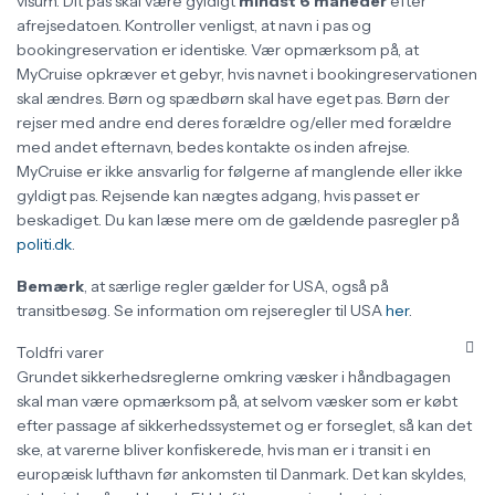
visum. Dit pas skal være gyldigt
mindst 6 måneder
efter
afrejsedatoen. Kontroller venligst, at navn i pas og
bookingreservation er identiske. Vær opmærksom på, at
MyCruise opkræver et gebyr, hvis navnet i bookingreservationen
skal ændres. Børn og spædbørn skal have eget pas. Børn der
rejser med andre end deres forældre og/eller med forældre
med andet efternavn, bedes kontakte os inden afrejse.
MyCruise er ikke ansvarlig for følgerne af manglende eller ikke
gyldigt pas. Rejsende kan nægtes adgang, hvis passet er
beskadiget. Du kan læse mere om de gældende pasregler på
politi.dk
.
Bemærk
, at særlige regler gælder for USA, også på
transitbesøg. Se information om rejseregler til USA
her
.
Toldfri varer
Grundet sikkerhedsreglerne omkring væsker i håndbagagen
skal man være opmærksom på, at selvom væsker som er købt
efter passage af sikkerhedssystemet og er forseglet, så kan det
ske, at varerne bliver konfiskerede, hvis man er i transit i en
europæisk lufthavn før ankomsten til Danmark. Det kan skyldes,