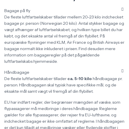
Bagage på fly
De fleste luftfartselskaber tillader mellem 20-23 kilo indchecket
bagage pr. person (Norwegian 20 kilo). Antal stykker bagage og
vægt afhænger af luftfartselskabet, og hvilken type billet du har
købt, og det eksakte antal vil fremgå af din flybillet. På
europæiske flyvninger med KLM, Air France og British Airways er
bagage normalt ikke inkluderet i prisen. Find desuden mere
information om bagageregler på det pågældende
luftfartselskabs hjemmeside.
Håndbagage
De fleste luftfartselskaber tillader
ca. 5-10 kilo
håndbagage pr.
person. Håndbagagen skal typisk have specifikke mål, og de
eksakte mål samt vægt vil fremgå af din flybillet.
EU har indført regler, der begrænser mængden af væske, som
flypassagerer må medbringe i deres håndbagage. Reglerne
gælder for alle flypassagerer, der rejser fra EU-lufthavne, og
indchecket bagage er ikke omfattet af reglerne. I håndbagagen
er det kun tilladt at medbringe væsker eller flydende stoffer i