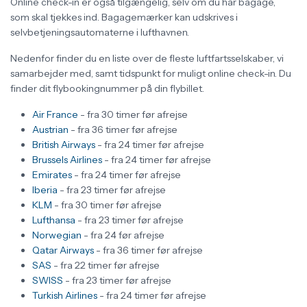
Online check-in er også tilgængelig, selv om du har bagage,
som skal tjekkes ind. Bagagemærker kan udskrives i
selvbetjeningsautomaterne i lufthavnen.
Nedenfor finder du en liste over de fleste luftfartsselskaber, vi
samarbejder med, samt tidspunkt for muligt online check-in. Du
finder dit flybookingnummer på din flybillet.
Air France
- fra 30 timer før afrejse
Austrian
- fra 36 timer før afrejse
British Airways
- fra 24 timer før afrejse
Brussels Airlines
- fra 24 timer før afrejse
Emirates
- fra 24 timer før afrejse
Iberia
- fra 23 timer før afrejse
KLM
- fra 30 timer før afrejse
Lufthansa
- fra 23 timer før afrejse
Norwegian
- fra 24 før afrejse
Qatar Airways
- fra 36 timer før afrejse
SAS
- fra 22 timer før afrejse
SWISS
- fra 23 timer før afrejse
Turkish Airlines
- fra 24 timer før afrejse