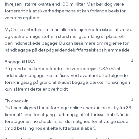
flyrejsen i større kvanta end 100 milliliter. Man bør dog være
forberedt på, at sikkerhedspersonalet kan forlange bevis for
væskens ægthed.
MyCruise anbefaler, at man allerede hjemmefra sikrer, at væsker
og væskeformige stoffer i størst muligt omfang er placeret i
den indcheckede bagage. Du kan læse mere om reglerne for
håndbagage på det pågældendeluftfartselskabs hjemmeside.
Bagage til USA
På grund af sikkerhedskontrollen ved indrejse i USA må al
indchecket bagage ikke aflåses. Ved eventuel efterfølgende
forsikringssag på grund af skadet bagage, dækker forsikringen
kun, såfremt dette er overholdt.
Fly check-in
Du har mulighed for at foretage online check-in på dit fly fra 36
timer til 1 time før afgang - afhængig af luftfartsselskab. Når du
foretager online check-in, har du mulighed for at vælge sæde
(mod betaling hos enkelte luftfartsselskaber).