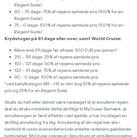
Regent Suite)
90 – 76 dage: 75% af rejsens samlede pris (100% for en
Regent Suite)
75 – 0 dage: 100% af rejsens samlede pris (100% for en
Regent Suite)
Krydstoger på 61 dage eller over, samt World Cruise:
Mere end 211 dage før afrejse: 500 EUR per person*
210 – 151 dage: 25% af rejsens samlede pris
150 – 121 dage: 50% af rejsens samlede pris
120 – 91 dage: 75% af rejsens samlede pris
90 – 0 dage: 100% af rejsens samlede pris
*ved kahytkategori MS - HS er det dog 10% af rejsens samlede
pris og 25% for en Regent Suite.
Skulle du helt eller delvist være nødsaget til at annullere rejsen,
skal du straks meddele dette skriftligt til MyCruise. Bemærk, at
annulleringen er først effektiv i det øjeblik, vi har modtaget en
skriftlig annullering fra dig. Annullering af din rejse kan ske i
henhold til vores leverandørers/de enkelte rederiers gældende
betingelser. MyCruise opkræver derudover et annulleringsgebyr