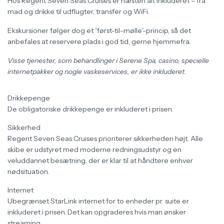
Hos Regent Seven Seas Cruises er næsten alt inkluderet – fra
mad og drikke til udflugter, transfer og WiFi.
Ekskursioner følger dog et ”først-til-mølle”-princip, så det
anbefales at reservere plads i god tid, gerne hjemmefra.
Visse tjenester, som behandlinger i Serene Spa, casino, specielle
internetpakker og nogle vaskeservices, er ikke inkluderet.
Drikkepenge
De obligatoriske drikkepenge er inkluderet i prisen.
Sikkerhed
Regent Seven Seas Cruises prioriterer sikkerheden højt. Alle
skibe er udstyret med moderne redningsudstyr og en
veluddannet besætning, der er klar til at håndtere enhver
nødsituation.
Internet
Ubegrænset StarLink internet for to enheder pr. suite er
inkluderet i prisen. Det kan opgraderes hvis man ønsker
streaming.