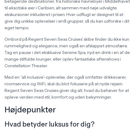
betagende destinationer, fra historiske havnebyer i Middelhavet
til eksotiske øer i Caribien, alt sammen med nøje udvalgte
ekskursioner inkluderet i prisen. Hver udflugt er designet til at
give dig unikke oplevelser i små grupper, så du kan udforske i dit
eget tempo.
Ombord på Regent Seven Seas Cruises' skibe finder du ikke kun
rummelighed og elegance, men også en afslappet atmosfære.
Tag en pause i det eksklusive Serene Spa, nyd en drink i en af de
mange stilfulde lounger, eller oplev fantastiske aftenshows i
Constellation Theater.
Med en ”all inclusive”-oplevelse, der også omfatter drikkevarer,
roomservice og WiFi, skal du blot fokusere på at nyde rejsen.
Regent Seven Seas Cruises giver dig alt, hvad du behøver for at
opleve verden med stil, komfort og uden bekymringer.
Højdepunkter
Hvad betyder luksus for dig?