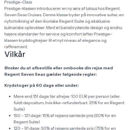
Prestige-Class
Prestige-klassen introducerer en ny æra af luksus hos Regent
Seven Seas Cruises. Denne klasse byder på innovative suiter, en
nyfortolkning af den ikoniske Regent Suite og eksklusive
kulinariske oplevelser. Med et banebrydende design og endnu
højere standarder for service og komfort løfter Prestige-
klassen krydstogtrejser til et nyt niveau af elegance og
raffinement.
Vilkår
Ønsker du at afbestille eller ombooke din rejse med
Regent Seven Seas gælder følgende regler:
Krydstoger på 60 dage eller under:
Mere end 151 dage før afrejse: 100 EUR per person (eller
fuldt depositum, hvis ikke-refunderbart. 25% for en Regent
Suite)
150 – 121 dage: 15% af rejsens samlede pris (50% for en
Regent Suite)
120 – 91 dage: 50% af rejsens samlede pris (75% for en