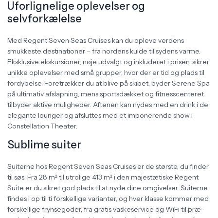
Uforlignelige oplevelser og
selvforkælelse
Med Regent Seven Seas Cruises kan du opleve verdens
smukkeste destinationer – fra nordens kulde til sydens varme.
Eksklusive ekskursioner, nøje udvalgt og inkluderet i prisen, sikrer
unikke oplevelser med små grupper, hvor der er tid og plads til
fordybelse. Foretrækker du at blive på skibet, byder Serene Spa
på ultimativ afslapning, mens sportsdækket og fitnesscenteret
tilbyder aktive muligheder. Aftenen kan nydes med en drink i de
elegante lounger og afsluttes med et imponerende show i
Constellation Theater.
Sublime suiter
Suiterne hos Regent Seven Seas Cruises er de største, du finder
til søs. Fra 28 m² til utrolige 413 m² i den majestætiske Regent
Suite er du sikret god plads til at nyde dine omgivelser. Suiterne
findes i op til ti forskellige varianter, og hver klasse kommer med
forskellige frynsegoder, fra gratis vaskeservice og WiFi til præ-