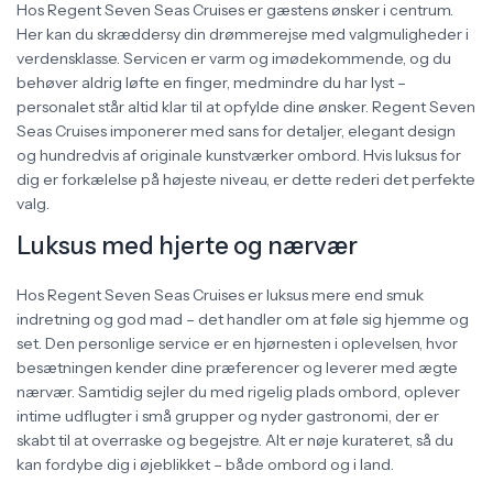
Hos Regent Seven Seas Cruises er gæstens ønsker i centrum.
Her kan du skræddersy din drømmerejse med valgmuligheder i
verdensklasse. Servicen er varm og imødekommende, og du
behøver aldrig løfte en finger, medmindre du har lyst –
personalet står altid klar til at opfylde dine ønsker. Regent Seven
Seas Cruises imponerer med sans for detaljer, elegant design
og hundredvis af originale kunstværker ombord. Hvis luksus for
dig er forkælelse på højeste niveau, er dette rederi det perfekte
valg.
Luksus med hjerte og nærvær
Hos Regent Seven Seas Cruises er luksus mere end smuk
indretning og god mad – det handler om at føle sig hjemme og
set. Den personlige service er en hjørnesten i oplevelsen, hvor
besætningen kender dine præferencer og leverer med ægte
nærvær. Samtidig sejler du med rigelig plads ombord, oplever
intime udflugter i små grupper og nyder gastronomi, der er
skabt til at overraske og begejstre. Alt er nøje kurateret, så du
kan fordybe dig i øjeblikket – både ombord og i land.