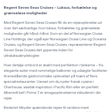
Regent Seven Seas Cruises – Luksus, forkælelse og
grænseløse muligheder
Med Regent Seven Seas Cruises får du en rejseoplevelse ud
over det sædvanlige, hvor luksus, forkælelse og grænseløse
muligheder går hånd i hånd. Som en del af Norwegian Cruise
Line Holdings, der også ejer Norwegian Cruise Line og Oceania
Cruises, og Regent Seven Seas Cruises, repræsenterer Regent
Seven Seas Cruises det ypperste inden for
ultraluksuskrydstogter.
Hver detalje ombord er skabt med perfektion i tankerne – fra
elegante suiter med rummelige balkoner og udsøgte faciliteter
til enestående gastronomiske oplevelser på tværs af flere
specialrestauranter. Uanset om du nyder fransk cuisine i
Chartreuse, asiatisk inspiration i Pacific Rim eller en perfekt
tilberedt bøf i Prime 7, er smagsoplevelserne inkluderet i din
rejse.
Rederiet tilbyder spændende rejser til verdens mest