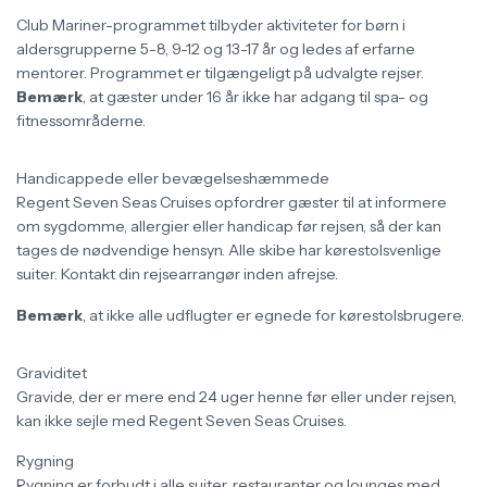
Club Mariner-programmet tilbyder aktiviteter for børn i
aldersgrupperne 5-8, 9-12 og 13-17 år og ledes af erfarne
mentorer. Programmet er tilgængeligt på udvalgte rejser.
Bemærk
, at gæster under 16 år ikke har adgang til spa- og
fitnessområderne.
Handicappede eller bevægelseshæmmede
Regent Seven Seas Cruises opfordrer gæster til at informere
om sygdomme, allergier eller handicap før rejsen, så der kan
tages de nødvendige hensyn. Alle skibe har kørestolsvenlige
suiter. Kontakt din rejsearrangør inden afrejse.
Bemærk
, at ikke alle udflugter er egnede for kørestolsbrugere.
Graviditet
Gravide, der er mere end 24 uger henne før eller under rejsen,
kan ikke sejle med Regent Seven Seas Cruises.
Rygning
Rygning er forbudt i alle suiter, restauranter og lounges med