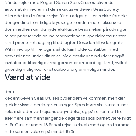
Når du sejler med Regent Seven Seas Cruises, bliver du
automatisk medlem af den eksklusive Seven Seas Society.
Allerede fra din første rejse får du adgang til en række fordele,
der gør dine fremtidige krydstogter endnu mere luksuriøse.
Som medlem kan du nyde eksklusive besparelser på udvalgte
rejser, prioriterede online reservationer til specialrestauranter,
samt prioriteret adgang til udflugter. Desuden tilbydes gratis
WiFi med op til fire logins, så du kan holde kontakten med
omverdenen under din rejse. Medlemskabet inkluderer også
invitationer til særlige arrangementer ombord og i land, hvilket
giver dig mulighed for at skabe uforglemmelige minder.
Værd at vide
Børn
Regent Seven Seas Cruises byder børn velkommen, men der
gælder visse aldersbegrænsninger. Spædbørn skal være mindst
seks måneder ved rejsens begyndelse, og på rejser med tre
eller flere sammenhængende dage til søs skal barnet være fyldt
et år. Gæster under 18 år skal rejse i selskab med og bo i samme
suite som en voksen på mindst 18 år.