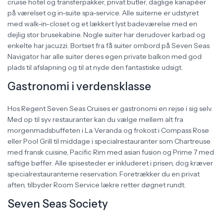
cruise hotel og transferpakker, privat butler, daglige kanapéer
på værelset og in-suite spa-service. Alle suiterne er udstyret
med walk-in-closet og et lækkert lyst badeværelse med en
dejlig stor brusekabine. Nogle suiter har derudover karbad og
enkelte har jacuzzi. Bortset fra få suiter ombord på Seven Seas
Navigator har alle suiter deres egen private balkon med god
plads til afslapning og til at nyde den fantastiske udsigt.
Gastronomi i verdensklasse
Hos Regent Seven Seas Cruises er gastronomi en rejse i sig selv.
Med op til syv restauranter kan du vælge mellem alt fra
morgenmadsbuffeten i La Veranda og frokost i Compass Rose
eller Pool Grill til middage i specialrestauranter som Chartreuse
med fransk cuisine, Pacific Rim med asian fusion og Prime 7 med
saftige bøffer. Alle spisesteder er inkluderet i prisen, dog kræver
specialrestauranterne reservation. Foretrækker du en privat
aften, tilbyder Room Service lækre retter døgnet rundt.
Seven Seas Society