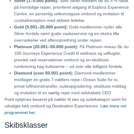
Silver (1–5.000 point):
Som Silver-medlem får du 5 % rabat
på fremtidige rejser, prioriteret adgang til Explora Experience
Centre, en personlig velkomstgave ombord og invitation til
cocktailreception med skibets ledelse.
Gold (5.001–20.000 point):
Gold-medlemmer nyder alle
Silver-fordele samt gratis vaskeservice og en ekstra lille
overraskelse ved aftenopredning under rejsen.
Platinum (20.001–50.000 point):
På Platinum-niveau får du
100 Journeys Experience Credit til wellness og udflugter,
prioritet ved reservationer ombord og en eksklusiv
rundvisning bag kulisserne – ud over alle tidligere fordele.
Diamond (over 50.001 point):
Diamond-medlemmer
modtager en gratis 7-nætters rejse i Ocean Suite for to,
privat lufthavnstransfer, suiteopgradering, eksklusiv middag
og invitation til en særlig rejse med selskabets CEO.
Point optjenes baseret på nætter til søs og suitekategori samt for
udvalgte køb ombord og Destination Experiences.
Læs mere om
programmet her.
Skibsklasser