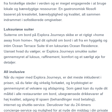
fra forskellige steder i verden og er meget engagerede i at bruge
lokale og bæredygtige ressourcer. En gastronomisk filosofi
baseret på kreativitet, bæredygtighed og kvalitet, alt sammen
indrammet i sofistikerede omgivelser.
Luksuriøse suiter
Suiterne om bord på Explora Journeys skibe er et rigtigt »home
away from home«. Nyd dit ophold om bord i alt fra en hyggelig og
intim Ocean Terrace Suite til en luksuriøs Ocean Residence.
Uanset hvad du vælger, er Explora Journeys smukke suiter
gennemsyret af luksus, raffinement, komfort og et særligt øje for
detaljer.
All inclusive
Når du rejser med Explora Journeys, er det meste inkluderet i
prisen, så du føler dig virkelig forkælet, og krydstogtet er
gennemsyret af velvære og afslapning. Som gæst kan du nyde dit
måltid i alle restauranter om bord, ubegrænsede drikkevarer af
høj kvalitet, adgang til spaen (behandlinger mod betaling),
internet og shuttle-service. Derudover har du 24-timers
concierge-service og mulighed for at nyde din middag i din private