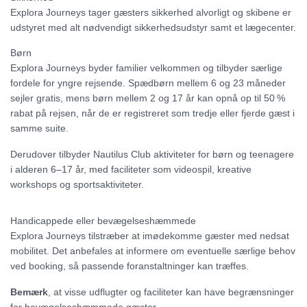
Explora Journeys tager gæsters sikkerhed alvorligt og skibene er
udstyret med alt nødvendigt sikkerhedsudstyr samt et lægecenter.
Børn
Explora Journeys byder familier velkommen og tilbyder særlige
fordele for yngre rejsende. Spædbørn mellem 6 og 23 måneder
sejler gratis, mens børn mellem 2 og 17 år kan opnå op til 50 %
rabat på rejsen, når de er registreret som tredje eller fjerde gæst i
samme suite.
Derudover tilbyder Nautilus Club aktiviteter for børn og teenagere
i alderen 6–17 år, med faciliteter som videospil, kreative
workshops og sportsaktiviteter.
Handicappede eller bevægelseshæmmede
Explora Journeys tilstræber at imødekomme gæster med nedsat
mobilitet. Det anbefales at informere om eventuelle særlige behov
ved booking, så passende foranstaltninger kan træffes.
Bemærk
, at visse udflugter og faciliteter kan have begrænsninger
for bevægelseshæmmede gæster.