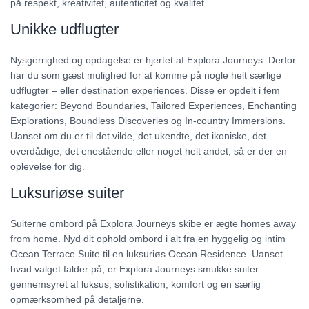
på respekt, kreativitet, autenticitet og kvalitet.
Unikke udflugter
Nysgerrighed og opdagelse er hjertet af Explora Journeys. Derfor
har du som gæst mulighed for at komme på nogle helt særlige
udflugter – eller destination experiences. Disse er opdelt i fem
kategorier: Beyond Boundaries, Tailored Experiences, Enchanting
Explorations, Boundless Discoveries og In-country Immersions.
Uanset om du er til det vilde, det ukendte, det ikoniske, det
overdådige, det enestående eller noget helt andet, så er der en
oplevelse for dig.
Luksuriøse suiter
Suiterne ombord på Explora Journeys skibe er ægte homes away
from home. Nyd dit ophold ombord i alt fra en hyggelig og intim
Ocean Terrace Suite til en luksuriøs Ocean Residence. Uanset
hvad valget falder på, er Explora Journeys smukke suiter
gennemsyret af luksus, sofistikation, komfort og en særlig
opmærksomhed på detaljerne.