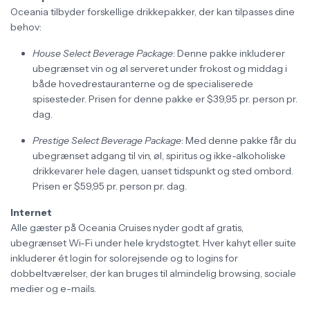
Oceania tilbyder forskellige drikkepakker, der kan tilpasses dine
behov:
House Select Beverage Package
: Denne pakke inkluderer
ubegrænset vin og øl serveret under frokost og middag i
både hovedrestauranterne og de specialiserede
spisesteder. Prisen for denne pakke er $39,95 pr. person pr.
dag.
Prestige Select Beverage Package
: Med denne pakke får du
ubegrænset adgang til vin, øl, spiritus og ikke-alkoholiske
drikkevarer hele dagen, uanset tidspunkt og sted ombord.
Prisen er $59,95 pr. person pr. dag.
Internet
Alle gæster på Oceania Cruises nyder godt af gratis,
ubegrænset Wi-Fi under hele krydstogtet. Hver kahyt eller suite
inkluderer ét login for solorejsende og to logins for
dobbeltværelser, der kan bruges til almindelig browsing, sociale
medier og e-mails.