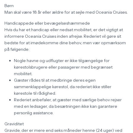
Børn
Man skal være 18 år eller ældre for at sejle med Oceania Cruises.
Handicappede eller bevægelseshæmmede
Hvis du har et handicap eller nedsat mobilitet, er det vigtigt at
informere Oceania Cruises inden afrejse. Rederiet vil gøre sit
bedste for at imødekomme dine behov, men vær opmærksom
på følgende:
Nogle havne og udflugter er ikke tilgængelige for
kørestolsbrugere eller passagerer med begrænset
mobilitet.
Gæster rådes til at medbringe deres egen
sammenklappelige kørestol, da rederiet ikke stiller
kørestole til rådighed.
Rederiet anbefaler, at gæster med særlige behov rejser
med en ledsager, da besætningen ikke kan garantere
personlig assistance.
Graviditet
Gravide, der er mere end seks måneder henne (24 uger) ved