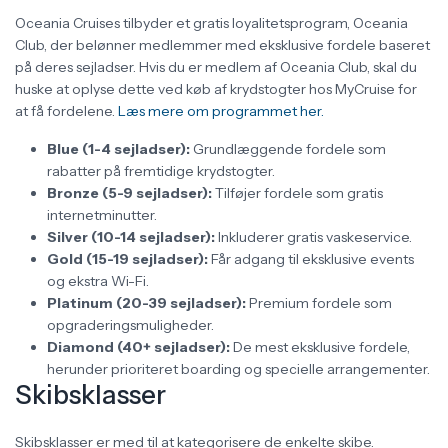
Oceania Cruises tilbyder et gratis loyalitetsprogram, Oceania
Club, der belønner medlemmer med eksklusive fordele baseret
på deres sejladser. Hvis du er medlem af Oceania Club, skal du
huske at oplyse dette ved køb af krydstogter hos MyCruise for
at få fordelene.
Læs mere om programmet her.
Blue (1-4 sejladser):
Grundlæggende fordele som
rabatter på fremtidige krydstogter.
Bronze (5-9 sejladser):
Tilføjer fordele som gratis
internetminutter.
Silver (10-14 sejladser):
Inkluderer gratis vaskeservice.
Gold (15-19 sejladser):
Får adgang til eksklusive events
og ekstra Wi-Fi.
Platinum (20-39 sejladser):
Premium fordele som
opgraderingsmuligheder.
Diamond (40+ sejladser):
De mest eksklusive fordele,
herunder prioriteret boarding og specielle arrangementer.
Skibsklasser
Skibsklasser er med til at kategorisere de enkelte skibe.