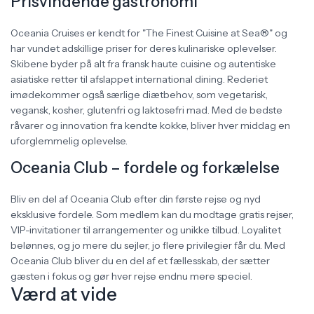
Prisvindende gastronomi
Oceania Cruises er kendt for "The Finest Cuisine at Sea®" og
har vundet adskillige priser for deres kulinariske oplevelser.
Skibene byder på alt fra fransk haute cuisine og autentiske
asiatiske retter til afslappet international dining. Rederiet
imødekommer også særlige diætbehov, som vegetarisk,
vegansk, kosher, glutenfri og laktosefri mad. Med de bedste
råvarer og innovation fra kendte kokke, bliver hver middag en
uforglemmelig oplevelse.
Oceania Club – fordele og forkælelse
Bliv en del af Oceania Club efter din første rejse og nyd
eksklusive fordele. Som medlem kan du modtage gratis rejser,
VIP-invitationer til arrangementer og unikke tilbud. Loyalitet
belønnes, og jo mere du sejler, jo flere privilegier får du. Med
Oceania Club bliver du en del af et fællesskab, der sætter
gæsten i fokus og gør hver rejse endnu mere speciel.
Værd at vide