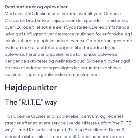
Destinationer og oplevelser
Med over 450 destinationer verden over tilbyder Oceania
Cruises en bred vifte af rejseplaner, der spænder fra historiske
byer i Europa til eksotiske øer i Sydøstasien. Deres omfattende
udvalg af udflugter giver gæsterne mulighed for at fordybe sig i
lokale kulturer og opleve unikke eventyr. Ombord kan gæsterne
nyde en række faciliteter designet til at forbedre deres
oplevelse, herunder prisbelønnede kulinariske oplevelser,
berigende aktiviteter og wellness-tilbud. Skibene tilbyder også
en række underholdningsmuligheder, herunder live shows,
kunstudstillinger og kulinariske demonstrationer.
Højdepunkter
The ”R.I.T.E.” way
Hos Oceania Cruises er din oplevelse i centrum, og rederiet
stræber efter at levere service i verdensklasse udført "the R.I.T.E.
way" – med Respekt, Integritet, Tillid og Excellence. De små,
elegante skibe sejler til mere end 450 destinationer verden