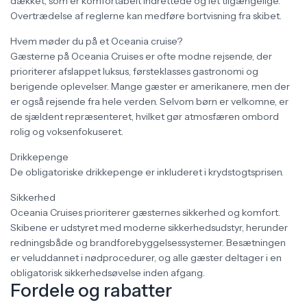
dækket, som er komfortabelt indrettede og let tilgængelige.
Overtrædelse af reglerne kan medføre bortvisning fra skibet.
Hvem møder du på et Oceania cruise?
Gæsterne på Oceania Cruises er ofte modne rejsende, der
prioriterer afslappet luksus, førsteklasses gastronomi og
berigende oplevelser. Mange gæster er amerikanere, men der
er også rejsende fra hele verden. Selvom børn er velkomne, er
de sjældent repræsenteret, hvilket gør atmosfæren ombord
rolig og voksenfokuseret.
Drikkepenge
De obligatoriske drikkepenge er inkluderet i krydstogtsprisen.
Sikkerhed
Oceania Cruises prioriterer gæsternes sikkerhed og komfort.
Skibene er udstyret med moderne sikkerhedsudstyr, herunder
redningsbåde og brandforebyggelsessystemer. Besætningen
er veluddannet i nødprocedurer, og alle gæster deltager i en
obligatorisk sikkerhedsøvelse inden afgang.
Fordele og rabatter