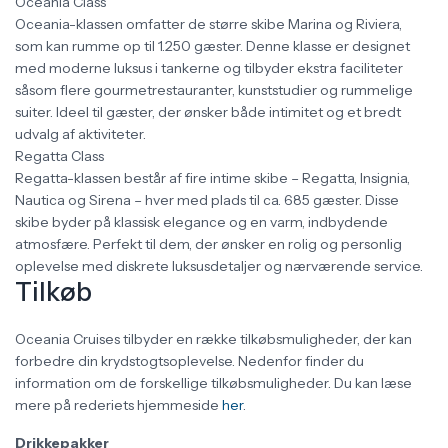
Oceania Class
Oceania-klassen omfatter de større skibe Marina og Riviera,
som kan rumme op til 1.250 gæster. Denne klasse er designet
med moderne luksus i tankerne og tilbyder ekstra faciliteter
såsom flere gourmetrestauranter, kunststudier og rummelige
suiter. Ideel til gæster, der ønsker både intimitet og et bredt
udvalg af aktiviteter.
Regatta Class
Regatta-klassen består af fire intime skibe – Regatta, Insignia,
Nautica og Sirena – hver med plads til ca. 685 gæster. Disse
skibe byder på klassisk elegance og en varm, indbydende
atmosfære. Perfekt til dem, der ønsker en rolig og personlig
oplevelse med diskrete luksusdetaljer og nærværende service.
Tilkøb
Oceania Cruises tilbyder en række tilkøbsmuligheder, der kan
forbedre din krydstogtsoplevelse. Nedenfor finder du
information om de forskellige tilkøbsmuligheder. Du kan læse
mere på rederiets hjemmeside
her
.
Drikkepakker