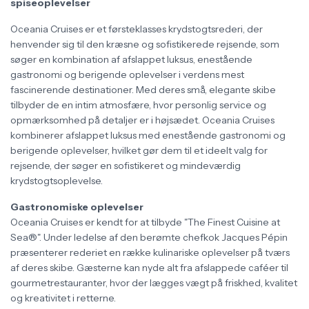
spiseoplevelser
Oceania Cruises er et førsteklasses krydstogtsrederi, der
henvender sig til den kræsne og sofistikerede rejsende, som
søger en kombination af afslappet luksus, enestående
gastronomi og berigende oplevelser i verdens mest
fascinerende destinationer. Med deres små, elegante skibe
tilbyder de en intim atmosfære, hvor personlig service og
opmærksomhed på detaljer er i højsædet. Oceania Cruises
kombinerer afslappet luksus med enestående gastronomi og
berigende oplevelser, hvilket gør dem til et ideelt valg for
rejsende, der søger en sofistikeret og mindeværdig
krydstogtsoplevelse.
Gastronomiske oplevelser
Oceania Cruises er kendt for at tilbyde "The Finest Cuisine at
Sea®". Under ledelse af den berømte chefkok Jacques Pépin
præsenterer rederiet en række kulinariske oplevelser på tværs
af deres skibe. Gæsterne kan nyde alt fra afslappede caféer til
gourmetrestauranter, hvor der lægges vægt på friskhed, kvalitet
og kreativitet i retterne.