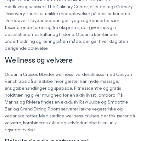
madlavningsklasser i The Culinary Center, eller deltag i Culinary
Discovery Tours for unikke madoplevelser på destinationerne.
Derudover tilbyder skibene golf, yoga og koncerter samt
fascinerende foredrag fra eksperter, der giver indsigt i
destinationernes kultur og historie. Oceania kombinerer
underholdning og læring på en måde, der gør hver dag til en
berigende oplevelse.
Wellness og velvære
Oceania Cruises tilbyder wellness i verdensklasse med Canyon
Ranch Spa på alle skibe, hvor gæster kan nyde massage,
ansigtsbehandlinger og spabade. Fitnesscentre og gratis
holdtræning giver mulighed for en aktiv livsstil ombord. På
Marina og Riviera findes en eksklusiv Raw Juice og Smoothie
Bar, og Grand Dining Room serverer lækre vegetariske og
veganske retter. Med særlige wellness-cruises, der fokuserer på
velvære, kombineres kultur og selvforkælelse til en unik
rejseoplevelse.