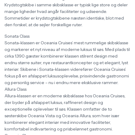
Krydstogtskibe i samme skibsklasse er typisk lige store og deler
mange ligheder hvad angår faciliteter og udseende.
Sommetider er krydstogtskibene næsten identiske, blot med
den forskel, at de sejler forskellige ruter.
Sonata Class
Sonata-klassen er Oceania Cruises’ mest rummelige skibsklasse
og markerer et nyt niveau af moderne luksus til søs. Med plads til
cirka 1.390 gæster kombinerer klassen stilrent design med
endnu større suiter, nye restaurantkoncepter og et elegant, lyst
interiør. Skibene i Sonata-klassen viderefører Oceania Cruises’
fokus på en afslappet luksusoplevelse, prisvindende gastronomi
og personlig service – nu i endnu mere eksklusive rammer.
Allura Class
Allura‑klassen er en moderne skibsklasse hos Oceania Cruises,
der byder på afslappet luksus, raffineret design og
exceptionelle oplevelser til søs. Klassen omfatter de to
søsterskibe Oceania Vista og Oceania Allura, som hver især
kombinerer elegant interiør med innovative faciliteter,
komfortabel indkvartering og prisbelønnet gastronomi.