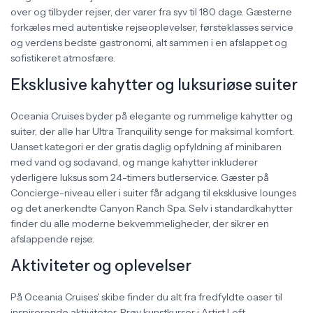
over og tilbyder rejser, der varer fra syv til 180 dage. Gæsterne
forkæles med autentiske rejseoplevelser, førsteklasses service
og verdens bedste gastronomi, alt sammen i en afslappet og
sofistikeret atmosfære.
Eksklusive kahytter og luksuriøse suiter
Oceania Cruises byder på elegante og rummelige kahytter og
suiter, der alle har Ultra Tranquility senge for maksimal komfort.
Uanset kategori er der gratis daglig opfyldning af minibaren
med vand og sodavand, og mange kahytter inkluderer
yderligere luksus som 24-timers butlerservice. Gæster på
Concierge-niveau eller i suiter får adgang til eksklusive lounges
og det anerkendte Canyon Ranch Spa. Selv i standardkahytter
finder du alle moderne bekvemmeligheder, der sikrer en
afslappende rejse.
Aktiviteter og oplevelser
På Oceania Cruises' skibe finder du alt fra fredfyldte oaser til
inspirerende aktiviteter. Prøv kunstkurser i Artist Loft,