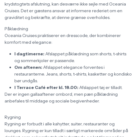
krydstogtets afslutning, kan desværre ikke sejle med Oceania
Cruises. Det er gæstens ansvar at informere rederiet om en
graviditet og bekræfte, at denne grænse overholdes.
Påklædning
Oceania Cruises praktiserer en dresscode, der kombinerer
komfort med elegance:
I dagtimerne:
Afslappet påklædning som shorts, t-shirts
og sommerkjoler er passende.
Om aftenen:
Afslappet elegance forventes i
restauranterne. Jeans, shorts, t-shirts, kasketter og kondisko
bør undgås.
I Terrace Café efter kl. 18.00:
Afslappet tøj er tilladt.
Der er ingen gallaaftener ombord, men pæn påklædning
anbefales til middage og sociale begivenheder.
Rygning
Rygning er forbudt i alle kahytter, suiter, restauranter og
lounges. Rygning er kun tilladt i særligt markerede områder på