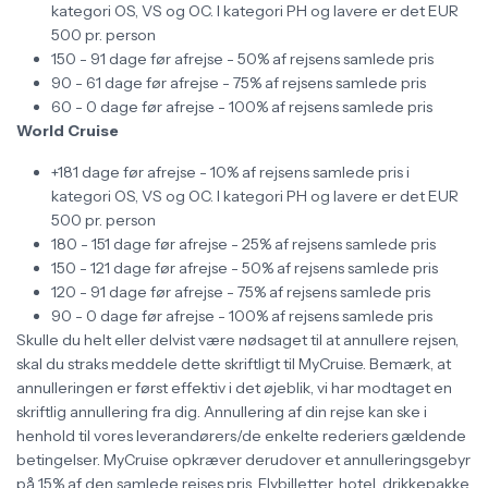
kategori OS, VS og OC. I kategori PH og lavere er det EUR
500 pr. person
150 - 91 dage før afrejse - 50% af rejsens samlede pris
90 - 61 dage før afrejse - 75% af rejsens samlede pris
60 - 0 dage før afrejse - 100% af rejsens samlede pris
World Cruise
+181 dage før afrejse - 10% af rejsens samlede pris i
kategori OS, VS og OC. I kategori PH og lavere er det EUR
500 pr. person
180 - 151 dage før afrejse - 25% af rejsens samlede pris
150 - 121 dage før afrejse - 50% af rejsens samlede pris
120 - 91 dage før afrejse - 75% af rejsens samlede pris
90 - 0 dage før afrejse - 100% af rejsens samlede pris
Skulle du helt eller delvist være nødsaget til at annullere rejsen,
skal du straks meddele dette skriftligt til MyCruise. Bemærk, at
annulleringen er først effektiv i det øjeblik, vi har modtaget en
skriftlig annullering fra dig. Annullering af din rejse kan ske i
henhold til vores leverandørers/de enkelte rederiers gældende
betingelser. MyCruise opkræver derudover et annulleringsgebyr
på 15% af den samlede rejses pris. Flybilletter, hotel, drikkepakke