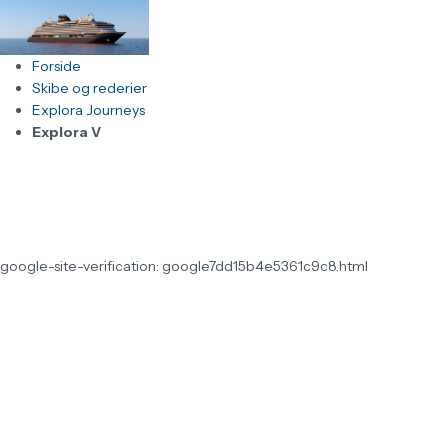
Forside
Skibe og rederier
Explora Journeys
Explora V
google-site-verification: google7dd15b4e5361c9c8.html