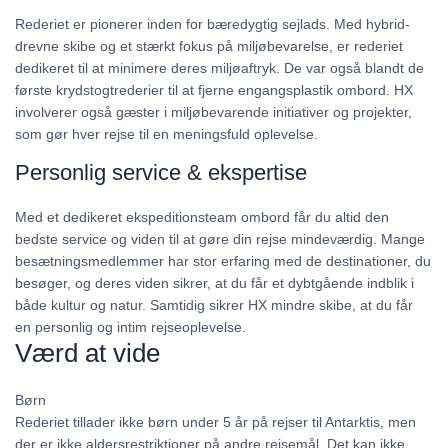
Rederiet er pionerer inden for bæredygtig sejlads. Med hybrid-
drevne skibe og et stærkt fokus på miljøbevarelse, er rederiet
dedikeret til at minimere deres miljøaftryk. De var også blandt de
første krydstogtrederier til at fjerne engangsplastik ombord. HX
involverer også gæster i miljøbevarende initiativer og projekter,
som gør hver rejse til en meningsfuld oplevelse.
Personlig service & ekspertise
Med et dedikeret ekspeditionsteam ombord får du altid den
bedste service og viden til at gøre din rejse mindeværdig. Mange
besætningsmedlemmer har stor erfaring med de destinationer, du
besøger, og deres viden sikrer, at du får et dybtgående indblik i
både kultur og natur. Samtidig sikrer HX mindre skibe, at du får
en personlig og intim rejseoplevelse.
Værd at vide
Børn
Rederiet tillader ikke børn under 5 år på rejser til Antarktis, men
der er ikke aldersrestriktioner på andre rejsemål. Det kan ikke