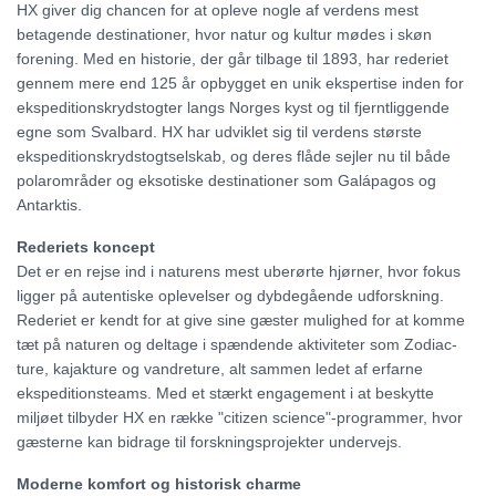
HX giver dig chancen for at opleve nogle af verdens mest
betagende destinationer, hvor natur og kultur mødes i skøn
forening. Med en historie, der går tilbage til 1893, har rederiet
gennem mere end 125 år opbygget en unik ekspertise inden for
ekspeditionskrydstogter langs Norges kyst og til fjerntliggende
egne som Svalbard. HX har udviklet sig til verdens største
ekspeditionskrydstogtselskab, og deres flåde sejler nu til både
polarområder og eksotiske destinationer som Galápagos og
Antarktis.
Rederiets koncept
Det er en rejse ind i naturens mest uberørte hjørner, hvor fokus
ligger på autentiske oplevelser og dybdegående udforskning.
Rederiet er kendt for at give sine gæster mulighed for at komme
tæt på naturen og deltage i spændende aktiviteter som Zodiac-
ture, kajakture og vandreture, alt sammen ledet af erfarne
ekspeditionsteams. Med et stærkt engagement i at beskytte
miljøet tilbyder HX en række "citizen science"-programmer, hvor
gæsterne kan bidrage til forskningsprojekter undervejs.
Moderne komfort og historisk charme