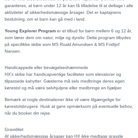
garanteres, at børn under 12 år kan få tilladelse til at deltage i alle
aktiviteter af sikkerhedsmæssige årsager. Det er kaptajnens
beslutning, om et barn kan gå med i land.
Young Explorer Program
er et tilbud for børn mellem 6 og 12 år,
som lærer dem om natur, miljø og dyreliv. Dette program tilbydes
på specifikke skibe som MS Roald Amundsen & MS Fridtjof
Nansen.
Handicappede eller bevægelseshæmmede
HX's skibe har handicapvenlige faciliteter som elevatorer og
tilpassede kahytter. Gæsterne må selv medbringe deres egen
kørestol og må være selvhjulpne eller medbringe en hjælper.
Bemærk at nogle destinationer ikke vil være tilgængelige for
kørestolsbrugere. Husk at gøre opmærksom på eventuelle behov,
når du booker din rejse.
Graviditet
Af sikkerhedsmæssige årsager kan HX ikke medtage gravide