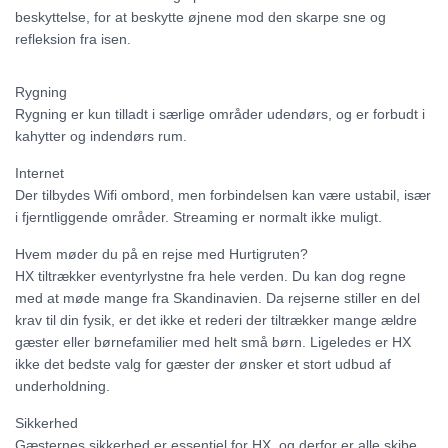
beskyttelse, for at beskytte øjnene mod den skarpe sne og
refleksion fra isen.
Rygning
Rygning er kun tilladt i særlige områder udendørs, og er forbudt i
kahytter og indendørs rum.
Internet
Der tilbydes Wifi ombord, men forbindelsen kan være ustabil, især
i fjerntliggende områder. Streaming er normalt ikke muligt.
Hvem møder du på en rejse med Hurtigruten?
HX tiltrækker eventyrlystne fra hele verden. Du kan dog regne
med at møde mange fra Skandinavien. Da rejserne stiller en del
krav til din fysik, er det ikke et rederi der tiltrækker mange ældre
gæster eller børnefamilier med helt små børn. Ligeledes er HX
ikke det bedste valg for gæster der ønsker et stort udbud af
underholdning.
Sikkerhed
Gæsternes sikkerhed er essentiel for HX, og derfor er alle skibe