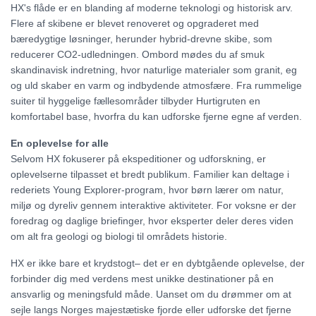
HX's flåde er en blanding af moderne teknologi og historisk arv.
Flere af skibene er blevet renoveret og opgraderet med
bæredygtige løsninger, herunder hybrid-drevne skibe, som
reducerer CO2-udledningen. Ombord mødes du af smuk
skandinavisk indretning, hvor naturlige materialer som granit, eg
og uld skaber en varm og indbydende atmosfære. Fra rummelige
suiter til hyggelige fællesområder tilbyder Hurtigruten en
komfortabel base, hvorfra du kan udforske fjerne egne af verden.
En oplevelse for alle
Selvom HX fokuserer på ekspeditioner og udforskning, er
oplevelserne tilpasset et bredt publikum. Familier kan deltage i
rederiets Young Explorer-program, hvor børn lærer om natur,
miljø og dyreliv gennem interaktive aktiviteter. For voksne er der
foredrag og daglige briefinger, hvor eksperter deler deres viden
om alt fra geologi og biologi til områdets historie.
HX er ikke bare et krydstogt– det er en dybtgående oplevelse, der
forbinder dig med verdens mest unikke destinationer på en
ansvarlig og meningsfuld måde. Uanset om du drømmer om at
sejle langs Norges majestætiske fjorde eller udforske det fjerne