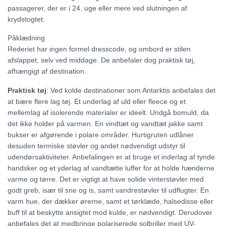
passagerer, der er i 24. uge eller mere ved slutningen af
krydstogtet.
Påklædning
Rederiet har ingen formel dresscode, og ombord er stilen
afslappet, selv ved middage. De anbefaler dog praktisk tøj,
afhængigt af destination.
Praktisk tøj
: Ved kolde destinationer som Antarktis anbefales det
at bære flere lag tøj. Et underlag af uld eller fleece og et
mellemlag af isolerende materialer er ideelt. Undgå bomuld, da
det ikke holder på varmen. En vindtæt og vandtæt jakke samt
bukser er afgørende i polare områder. Hurtigruten udlåner
desuden termiske støvler og andet nødvendigt udstyr til
udendørsaktiviteter. Anbefalingen er at bruge et inderlag af tynde
handsker og et yderlag af vandtætte luffer for at holde hænderne
varme og tørre. Det er vigtigt at have solide vinterstøvler med
godt greb, især til sne og is, samt vandrestøvler til udflugter. En
varm hue, der dækker ørerne, samt et tørklæde, halsedisse eller
buff til at beskytte ansigtet mod kulde, er nødvendigt. Derudover
anbefales det at medbringe polariserede solbriller med UV-