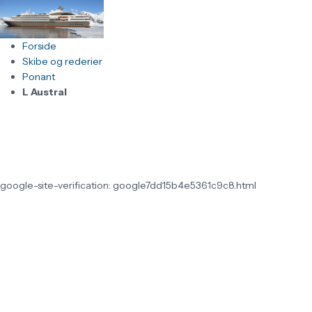
Forside
Skibe og rederier
Ponant
L Austral
google-site-verification: google7dd15b4e5361c9c8.html